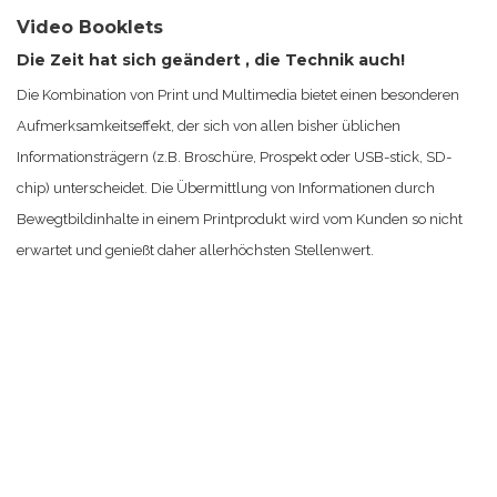
Video Booklets
Die Zeit hat sich geändert , die Technik auch!
Die Kombination von Print und Multimedia bietet einen besonderen
Aufmerksamkeitseffekt, der sich von allen bisher üblichen
Informationsträgern (z.B. Broschüre, Prospekt oder USB-stick, SD-
chip) unterscheidet. Die Übermittlung von Informationen durch
Bewegtbildinhalte in einem Printprodukt wird vom Kunden so nicht
erwartet und genießt daher allerhöchsten Stellenwert.
Die möglichen Displaygrößen liegen zwischen 2,4“ und 10“; die
Speicherkapazität zwischen 128MB und 4 GB, wobei 128 MB ca. 10
Minuten Video-content entsprechen. Sie sind verfügbar in
verschiedenen Formaten und mehreren Optionen; wie
Bildschirmgröße, Produktgröße, Tastenkonfiguration, Lautstärkeregler,
Speichergröße und Ein / Aus-Aktivierung mit bis zu fünf
verschiedenen Sensoren. Das Video startet automatisch beim Öffnen