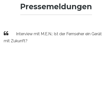
Pressemeldungen
Interview mit M.E.N.: Ist der Fernseher ein Gerät
mit Zukunft?
Die zunehmende Verknüpfung von klassischem
Fernsehen und Internet ist einer der wichtigsten Trends
in der derzeitigen TV-Enwicklung. Mit dem Bereich Smart
TV betreten sowohl Gerätehersteller als auch
Inhalteanbieter dabei einen Sektor, der völlig neue
Herausforderungen bereithält. DIGITAL FERNSEHEN
sprach mit Klaus Juli, dem Geschäftsführer des Smart-TV-
Spezialisten Media Entertainment Networks, über den
Fernseher als ein Unterhaltungsgerät mit Zukunft ...
Zum Artikel